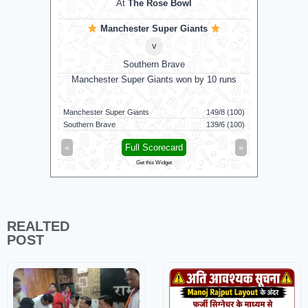
At
The Rose Bowl
Manchester Super Giants
v
Southern Brave
Manchester Super Giants won by 10 runs
G
Manchester Super Giants
149/8 (100)
Jaffna King
Southern Brave
139/6 (100)
Galle Galla
«
Full Scorecard
»
«
Get this Widget
REALTED
POST