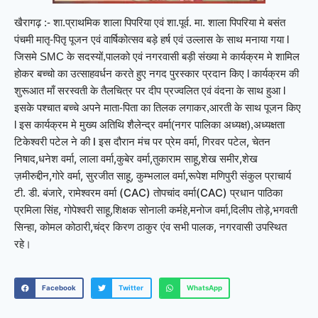
खैरागढ़ :- शा.प्राथमिक शाला पिपरिया एवं शा.पूर्व. मा. शाला पिपरिया मे बसंत
पंचमी मातृ-पितृ पूजन एवं वार्षिकोत्सव बड़े हर्ष एवं उल्लास के साथ मनाया गया l
जिसमे SMC के सदस्यों,पालको एवं नगरवासी बड़ी संख्या मे कार्यक्रम मे शामिल
होकर बच्चो का उत्साहवर्धन करते हुए नगद पुरस्कार प्रदान किए l कार्यक्रम की
शुरूआत माँ सरस्वती के तैलचित्र पर दीप प्रज्वलित एवं वंदना के साथ हुआ l
इसके पश्चात बच्चे अपने माता-पिता का तिलक लगाकर,आरती के साथ पूजन किए
अध्यक्षता
l इस कार्यक्रम मे मुख्य अतिथि शैलेन्द्र वर्मा(नगर पालिका अध्यक्ष),
टिकेश्वरी पटेल ने की l इस दौरान मंच पर प्रेम वर्मा, गिरवर पटेल, चेतन
निषाद,धनेश वर्मा, लाला वर्मा,कुबेर वर्मा,तुकाराम साहू,शेख समीर,शेख
ज़मीरुद्दीन,गोरे वर्मा, सुरजीत साहू, कुम्भलाल वर्मा,रूपेश मणिपुरी संकुल प्राचार्य
टी. डी. बंजारे, रामेश्वरम वर्मा (CAC) तोपचांद वर्मा(CAC) प्रधान पाठिका
प्रमिला सिंह, गोपेश्वरी साहू,शिक्षक सोनाली कर्महे,मनोज वर्मा,दिलीप तोड़े,भगवती
सिन्हा, कोमल कोठारी,चंद्र किरण ठाकुर एंव सभी पालक, नगरवासी उपस्थित
रहे।
Facebook
Twitter
WhatsApp