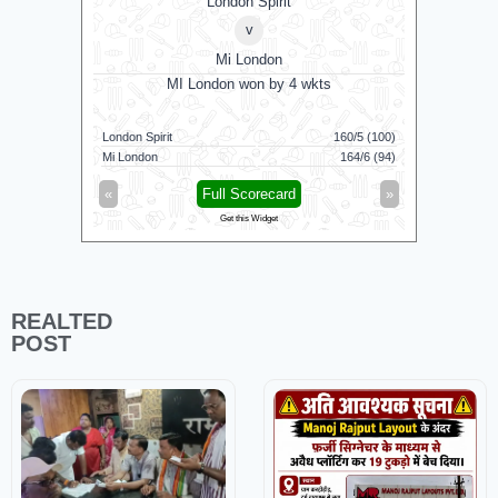
London Spirit
v
Mi London
MI London won by 4 wkts
MI 
London Spirit
160/5 (100)
Mi London
Mi London
164/6 (94)
London Spi
«
Full Scorecard
»
«
Get this Widget
REALTED
POST