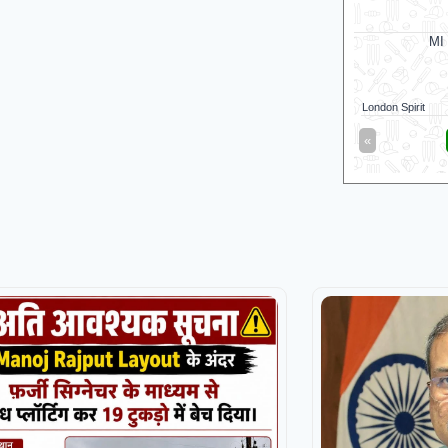
Mi London
M
MI London opt to bowl
MI Lond
Mi London Wome
London Spirit
21/0 (14)
London Spirit W
«
Full Scorecard
»
«
Get this Widget