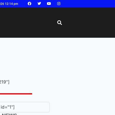
026 12:14 pm
219"]
id="1"]