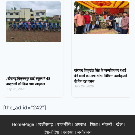
खैरागढ़ विक्रांत सिंह के जन्मदिन पर बधाई
देने वालों का लगा तांता, विभिन्न कार्यक्रमों
, खैरागढ़ विक्रमपुर हाई स्कूल में 48
से दिन रहा खास
छात्राओं को दिया गया साइकल
July 24, 2026
July 25, 2026
[the_ad id="242"]
HomePage
छत्तीसगढ़
राजनीति
अपराध
शिक्षा
नौकरी
खेल
देश-विदेश
आस्था
मनोरंजन