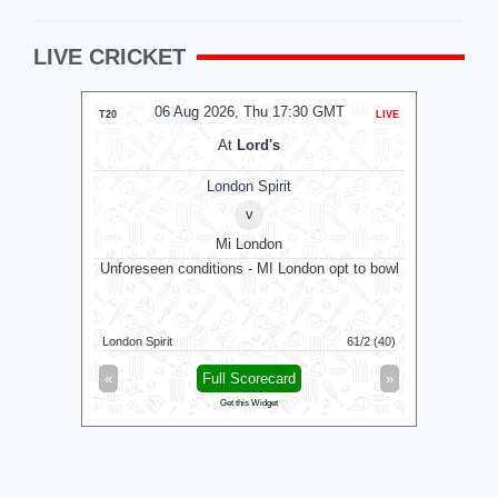
LIVE CRICKET
06 Aug 2026, Thu 17:30 GMT
0
T20
LIVE
T20
At
Lord's
London Spirit
v
Mi London
Unforeseen conditions - MI London opt to bowl
MI 
Mi London
London Spirit
61/2 (40)
London Spi
«
Full Scorecard
»
«
Get this Widget