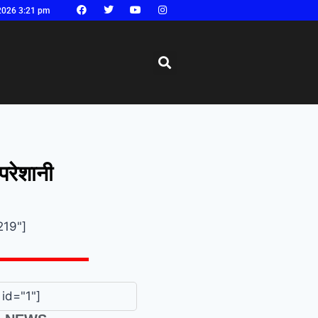
2026 3:21 pm
परेशानी
219"]
id="1"]