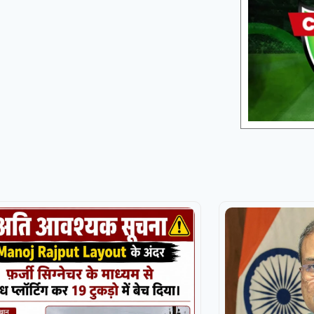
Galle Gallants
Colombo Kaps opt to bat
Dindigul Dragons
Colombo Kaps
121/5 (13)
Nellai Royal King
«
Full Scorecard
»
«
Get this Widget