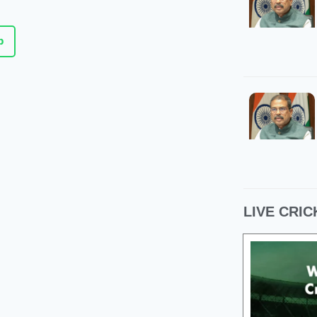
p
LIVE CRIC
07 Aug 2026, Fri 14:00 GMT
07 Au
T20
LIVE
T20
At
R.Premadasa Stadium
At
N
Colombo Kaps
DD
v
Nellai R