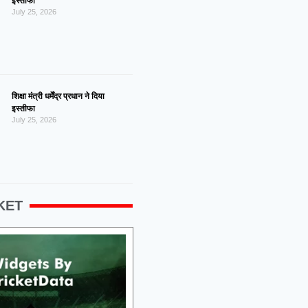
इस्तीफा
July 25, 2026
शिक्षा मंत्री धर्मेंद्र प्रधान ने दिया
इस्तीफा
July 25, 2026
KET
g 2026, Fri 14:00 GMT
07 Aug 2026, Fri 14:00 GMT
LIVE
T20
PR College Ground
At
Edgbaston
Birmingham Phoenix Women
v
NRK
v
oyal Kings need 160 runs