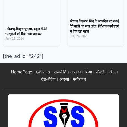
खैरागढ़ विक्रांत सिंह के जन्मदिन पर बधाई
देने वालों का लगा तांता, विभिन्न कार्यक्रमों
, खैरागढ़ विक्रमपुर हाई स्कूल में 48
से दिन रहा खास
छात्राओं को दिया गया साइकल
July 24, 2026
July 25, 2026
[the_ad id="242"]
HomePage
छत्तीसगढ़
राजनीति
अपराध
शिक्षा
नौकरी
खेल
देश-विदेश
आस्था
मनोरंजन