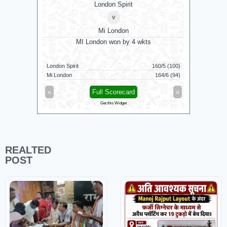
London Spirit
v
Mi London
MI London won by 4 wkts
MI 
London Spirit
160/5 (100)
Mi London
Mi London
164/6 (94)
London Spi
«
Full Scorecard
»
«
Get this Widget
REALTED
POST