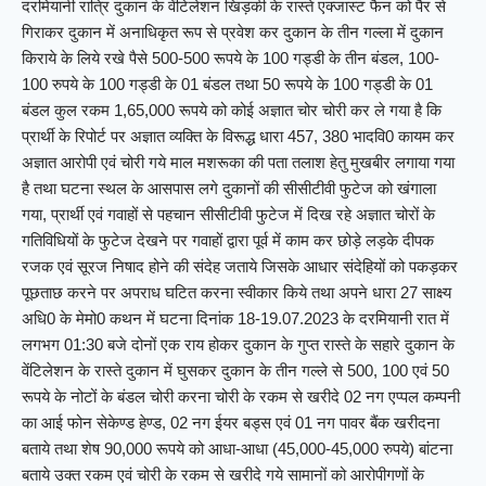
दरमियानी रात्रि दुकान के वेंटिलेशन खिड़की के रास्ते एक्जास्ट फैन को पैर से
गिराकर दुकान में अनाधिकृत रूप से प्रवेश कर दुकान के तीन गल्ला में दुकान
किराये के लिये रखे पैसे 500-500 रूपये के 100 गड्डी के तीन बंडल, 100-
100 रुपये के 100 गड्डी के 01 बंडल तथा 50 रूपये के 100 गड्डी के 01
बंडल कुल रकम 1,65,000 रूपये को कोई अज्ञात चोर चोरी कर ले गया है कि
प्रार्थी के रिपोर्ट पर अज्ञात व्यक्ति के विरूद्ध धारा 457, 380 भादवि0 कायम कर
अज्ञात आरोपी एवं चोरी गये माल मशरूका की पता तलाश हेतु मुखबीर लगाया गया
है तथा घटना स्थल के आसपास लगे दुकानों की सीसीटीवी फुटेज को खंगाला
गया, प्रार्थी एवं गवाहों से पहचान सीसीटीवी फुटेज में दिख रहे अज्ञात चोरों के
गतिविधियों के फुटेज देखने पर गवाहों द्वारा पूर्व में काम कर छोड़े लड़के दीपक
रजक एवं सूरज निषाद होने की संदेह जताये जिसके आधार संदेहियों को पकड़कर
पूछताछ करने पर अपराध घटित करना स्वीकार किये तथा अपने धारा 27 साक्ष्य
अधि0 के मेमो0 कथन में घटना दिनांक 18-19.07.2023 के दरमियानी रात में
लगभग 01:30 बजे दोनों एक राय होकर दुकान के गुप्त रास्ते के सहारे दुकान के
वेंटिलेशन के रास्ते दुकान में घुसकर दुकान के तीन गल्ले से 500, 100 एवं 50
रूपये के नोटों के बंडल चोरी करना चोरी के रकम से खरीदे 02 नग एप्पल कम्पनी
का आई फोन सेकेण्ड हेण्ड, 02 नग ईयर बड्स एवं 01 नग पावर बैंक खरीदना
बताये तथा शेष 90,000 रूपये को आधा-आधा (45,000-45,000 रुपये) बांटना
बताये उक्त रकम एवं चोरी के रकम से खरीदे गये सामानों को आरोपीगणों के