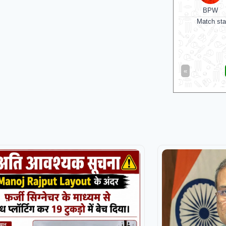
BPW
Match sta
«