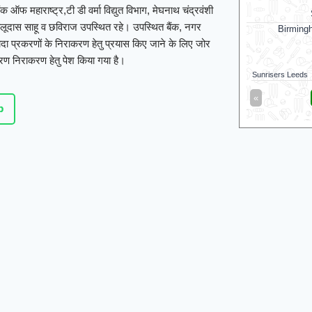
फ महाराष्ट्र,टी डी वर्मा विद्युत विभाग, मेघनाथ चंद्रवंशी
Sunrisers Leeds
ोलूदास साहू व छविराज उपस्थित रहे। उपस्थित बैंक, नगर
Birmingham Phoenix opt to bowl
Galle 
ज्यादा प्रकरणों के निराकरण हेतु प्रयास किए जाने के लिए जोर
रण निराकरण हेतु पेश किया गया है।
Colombo Kaps
Sunrisers Leeds
145/5 (85)
Galle Gallants
«
Full Scorecard
»
«
p
Get this Widget