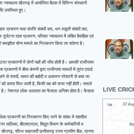
ायालय खैरागढ़ में आयोजित बैठक में विभिन्न संस्थानों
िधि उपस्थित हुए।
 प्रकरण यथा संपत्ति संबंधी वाद, धन वसूली संबंधी वाद,
र दुर्घटना दावा प्रकरण, परिवार न्यायालय में लंबित वैवाहिक एवं
बंधी समझौता योग्य मामले का निराकरण किया जा सकेगा है।
रा प्रकारणों में दोनों पक्षों की जीत होती है। आपसी राजीनामा
करणों में बीमा कंपनी द्वारा राजीनामा मामलों में तुरंत एवार्ड
ने से रुपयों, समय की बर्बादी व अकारण परेशानी से बचा जा
ं को वापस मिल जाती है, किसी पक्ष को सजा नहीं होती। मामले
LIVE CRIC
ाता है। नेशनल लोक अदालत का फैसला अन्तिम होता है। फैसला
।
07 Aug 2026, Fri 17:30 GMT
07 Au
T20
LIVE
T20
At
Edgbaston
At
R.
िक प्रकरणों का निराकरण किए जाने के संबंध में तहसील
नगर पालिका, बीएसएनएल, विद्युत विभाग के कर्मचारियों व
Birmingham Phoenix
ैरागढ़, सौरभ चक्रवर्ती छत्तीसगढ़ राज्य ग्रामीण बैंक, प्रणय
v