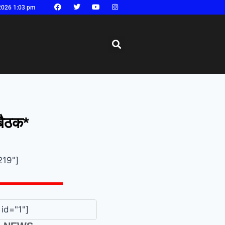
2026 1:03 pm
बैठक*
219"]
id="1"]