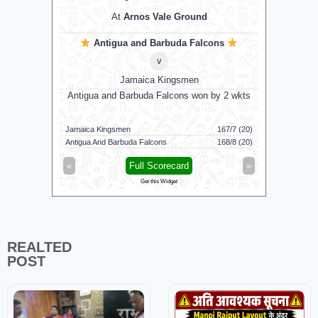
At
Arnos Vale Ground
Antigua and Barbuda Falcons
v
Jamaica Kingsmen
Antigua and Barbuda Falcons won by 2 wkts
Su
Jamaica Kingsmen
167/7 (20)
Sunrisers 
Antigua And Barbuda Falcons
168/8 (20)
Birmingham
«
Full Scorecard
»
«
Get this Widget
REALTED
POST