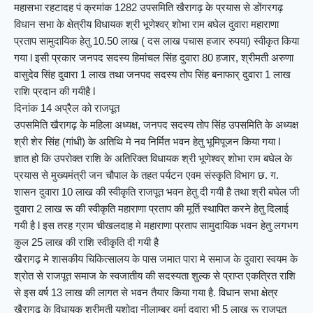
महासभा रहटादह पं क्रमांक 1282 उपसमिति खैरागढ़ के प्रयास से डोंगरगढ़
विधान सभा के क्षेत्रीय विधायक श्री भूणेश्वर् शोभा राम बघेल दुवारा महाराणा
प्रताप सामुदायिक हेतु 10.50 लाख ( दस लाख पचास हजार रुपया) स्वीकृत किया
गया l इसी प्रकार जनपद सदस्य हिमांचल सिंह दुवारा 80 हजार, श्रीमती अरुणा
वासुदेव सिंह दुवारा 1 लाख तथा जनपद सदस्य तोप सिंह बनाफार् दुवारा 1 लाख
राशि प्रदान की गयीहै l
दिनांक 14 अप्रैल को राजपूत
उपसमिति खैरागढ़ के महिला अध्यक्ष, जनपद सदस्य तोप सिंह उपसमिति के अध्यक्ष
श्री शेर सिंह (गांधी) के अतिथि मे नव निर्मित भवन हेतु भूमिपूजन किया गया l
ज्ञात हो कि उपरोक्त राशि के अतिरिक्त विधायक श्री भूणेश्वर् शोभा राम बघेल के
प्रयास से मुख्यमंत्री जन चौपाल के तहत पर्यटन एवम संस्कृति विभाग छ. ग.
शासन दुवारा 10 लाख की स्वीकृति राजपूत भवन हेतु दी गयी है तथा श्री बघेल जी
दुवारा 2 लाख रू की स्वीकृति महाराणा प्रताप की मूर्ति स्थापित करने हेतु दिलाई
गयी है l इस तरह ग्राम चीखलदाह मे महाराणा प्रताप सामुदायिक भवन हेतु लगभग
कुल 25 लाख की राशि स्वीकृति दी गयी है
खैरागढ़ मे शासकीय चिकित्सालय के पास जमात पारा मे समाज के दुवारा स्वयम के
श्रोत से राजपूत समाज के स्वजातीय की सदस्यता शुल्क से प्राप्त एकत्रित राशि
से इस वर्ष 13 लाख की लागत से भवन तैयार किया गया है. विधान सभा क्षेत्र
खैरागढ़ के विधायक श्रीमती यशोदा नीलाम्बर वर्मा दुवारा भी 5 लाख रू राजपूत