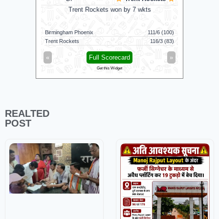
Trent Rockets won by 7 wkts
Nel
Birmingham Phoenix
111/6 (100)
Nellai Roya
Trent Rockets
116/3 (83)
Chepauk Su
«
Full Scorecard
»
«
Get this Widget
REALTED
POST