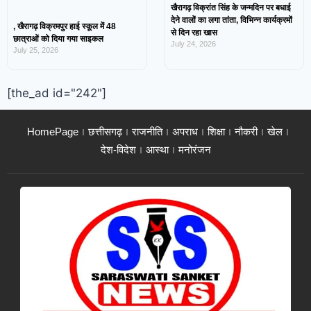
खैरागढ़ विक्रांत सिंह के जन्मदिन पर बधाई
देने वालों का लगा तांता, विभिन्न कार्यक्रमों
, खैरागढ़ विक्रमपुर हाई स्कूल में 48
से दिन रहा खास
छात्राओं को दिया गया साइकल
July 24, 2026
July 25, 2026
[the_ad id="242"]
HomePage
छत्तीसगढ़
राजनीति
अपराध
शिक्षा
नौकरी
खेल
देश-विदेश
आस्था
मनोरंजन