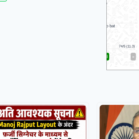
Galle Gallants
SK
v
Jaffna Kings
Tr
Jaffna Kings opt to bat
SKM Sal
Jaffna Kings
74/5 (11.3)
Skm Salem Spart
«
Full Scorecard
»
«
Get this Widget