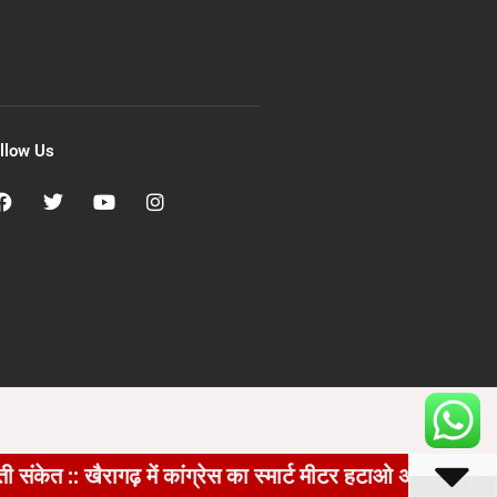
llow Us
रागढ़ में कांग्रेस का स्मार्ट मीटर हटाओ अभियान तेज, घर-घर प