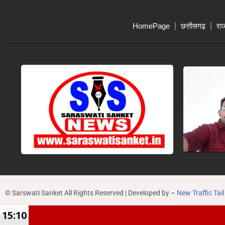
HomePage
छत्तीसगढ़
रा
© Sarswati Sanket All Rights Reserved | Developed by
–
New Traffic Tail
15:10