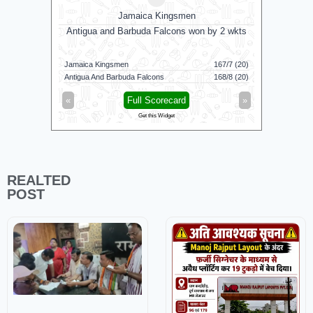
Jamaica Kingsmen
Antigua and Barbuda Falcons won by 2 wkts
Su
Jamaica Kingsmen
167/7 (20)
Sunrisers 
Antigua And Barbuda Falcons
168/8 (20)
Birmingham
«
Full Scorecard
»
«
Get this Widget
REALTED
POST