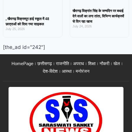
खैरागढ़ विक्रांत सिंह के जन्मदिन पर बधाई
देने वालों का लगा तांता, विभिन्न कार्यक्रमों
, खैरागढ़ विक्रमपुर हाई स्कूल में 48
से दिन रहा खास
छात्राओं को दिया गया साइकल
July 24, 2026
July 25, 2026
[the_ad id="242"]
HomePage
छत्तीसगढ़
राजनीति
अपराध
शिक्षा
नौकरी
खेल
देश-विदेश
आस्था
मनोरंजन