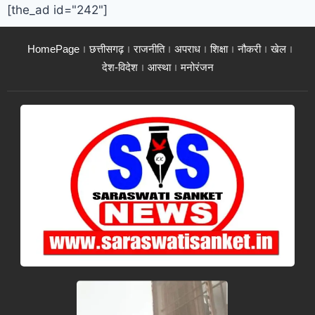
[the_ad id="242"]
HomePage
छत्तीसगढ़
राजनीति
अपराध
शिक्षा
नौकरी
खेल
देश-विदेश
आस्था
मनोरंजन