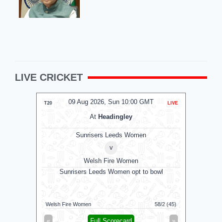
LIVE CRICKET
09 Aug 2026, Sun 10:00 GMT
0
T20
LIVE
ODI
At
Headingley
Sunrisers Leeds Women
v
Welsh Fire Women
Derby
Sunrisers Leeds Women opt to bowl
Welsh Fire Women
58/2 (45)
Middlesex
«
Full Scorecard
»
«