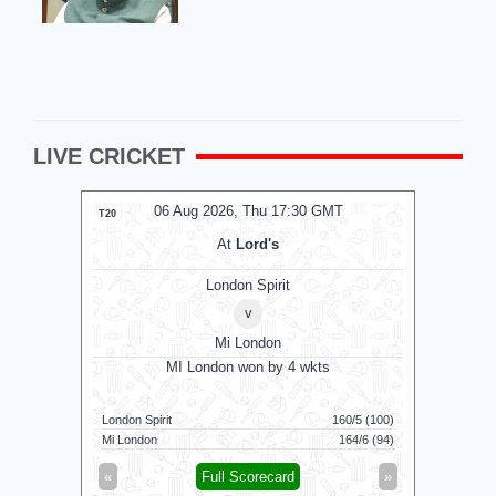
LIVE CRICKET
06 Aug 2026, Thu 17:30 GMT
0
T20
T20
At
Lord's
London Spirit
v
Mi London
MI London won by 4 wkts
MI 
London Spirit
160/5 (100)
Mi London
Mi London
164/6 (94)
London Spi
«
Full Scorecard
»
«