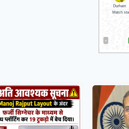
Durham
Middlesex
Derbyshir
Match starts at Aug 07, 12:30 GMT
Yo
Derbyshire
«
Full Scorecard
»
«
Get this Widget