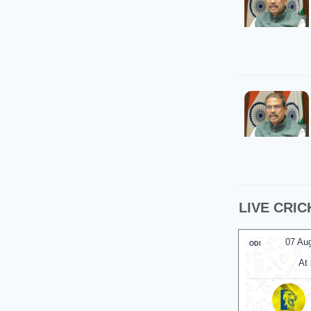
LIVE CRIC
07 Aug 2026, Fri 12:30 GMT
07 Au
ODI
ODI
At
Riverside Ground
At
Nor
v