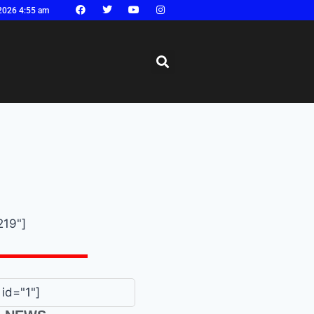
2026 4:55 am
219"]
id="1"]