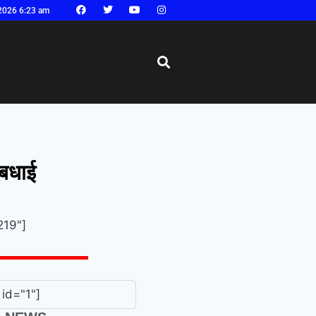
2026 6:23 am
 बधाई
219"]
id="1"]