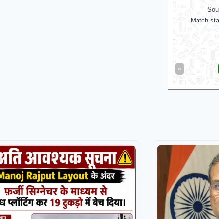
Sou
Match sta
«