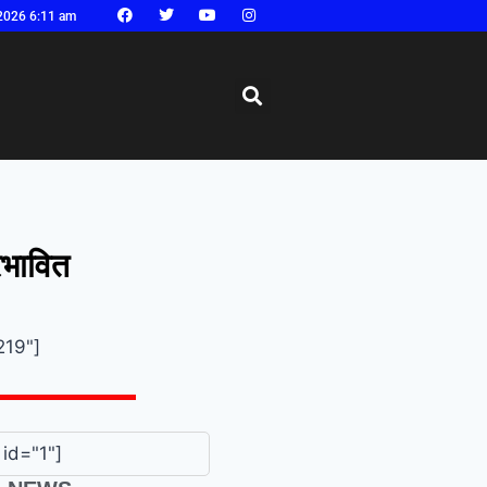
2026 6:11 am
रभावित
219"]
id="1"]