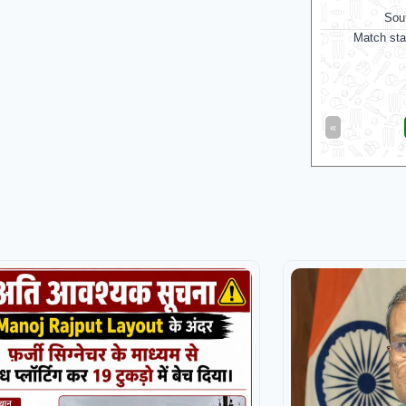
Sou
Match sta
«