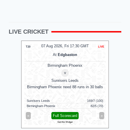
LIVE CRICKET
07 Aug 2026, Fri 17:30 GMT
T20
LIVE
T20
At
Edgbaston
Birmingham Phoenix
v
Sunrisers Leeds
Birmingham Phoenix need 88 runs in 30 balls
G
Sunrisers Leeds
169/7 (100)
Colombo K
Birmingham Phoenix
82/5 (70)
Galle Galla
«
Full Scorecard
»
«
Get this Widget