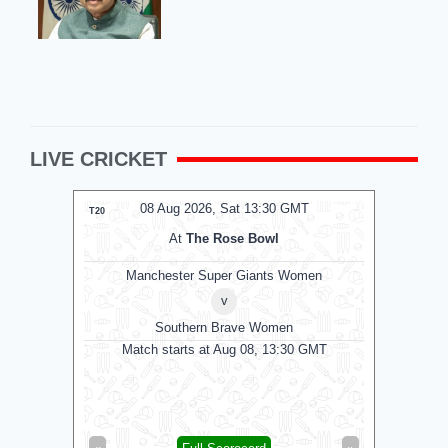
LIVE CRICKET
08 Aug 2026, Sat 13:30 GMT
0
T20
T20
At
The Rose Bowl
Manchester Super Giants Women
v
Southern Brave Women
Match starts at Aug 08, 13:30 GMT
Tre
Mi London