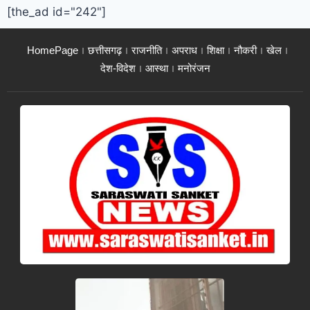
[the_ad id="242"]
HomePage
छत्तीसगढ़
राजनीति
अपराध
शिक्षा
नौकरी
खेल
देश-विदेश
आस्था
मनोरंजन