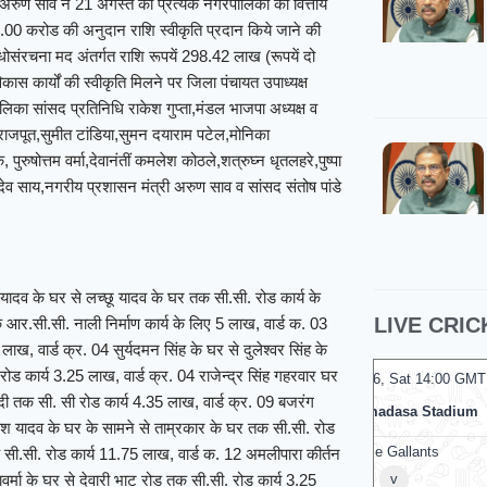
 अरुण साव ने 21 अगस्त को प्रत्येक नगरपालिका को वित्तीय
 -3.00 करोड की अनुदान राशि स्वीकृति प्रदान किये जाने की
 अधोसंरचना मद अंतर्गत राशि रूपयें 298.42 लाख (रूपयें दो
ास कार्यों की स्वीकृति मिलने पर जिला पंचायत उपाध्यक्ष
ालिका सांसद प्रतिनिधि राकेश गुप्ता,मंडल भाजपा अध्यक्ष व
लीप राजपूत,सुमीत टांडिया,सुमन दयाराम पटेल,मोनिका
ुरुषोत्तम वर्मा,देवानंतीं कमलेश कोठले,शत्रुघ्न धृतलहरे,पुष्पा
ुदेव साय,नगरीय प्रशासन मंत्री अरुण साव व सांसद संतोष पांडे
 यादव के घर से लच्छू यादव के घर तक सी.सी. रोड कार्य के
LIVE CRIC
र.सी.सी. नाली निर्माण कार्य के लिए 5 लाख, वार्ड क. 03
ख, वार्ड क्र. 04 सुर्यदमन सिंह के घर से दुलेश्वर सिंह के
रोड कार्य 3.25 लाख, वार्ड क्र. 04 राजेन्द्र सिंह गहरवार घर
08 Aug 2026, Sat 14:00 GMT
08 Aug
T20
LIVE
T20
दी तक सी. सी रोड कार्य 4.35 लाख, वार्ड क्र. 09 बजरंग
At
R.Premadasa Stadium
At
N
केश यादव के घर के सामने से ताम्रकार के घर तक सी.सी. रोड
Galle Gallants
SK
 सी.सी. रोड कार्य 11.75 लाख, वार्ड क. 12 अमलीपारा कीर्तन
वर्मा के घर से देवारी भाट रोड तक सी.सी. रोड कार्य 3.25
v