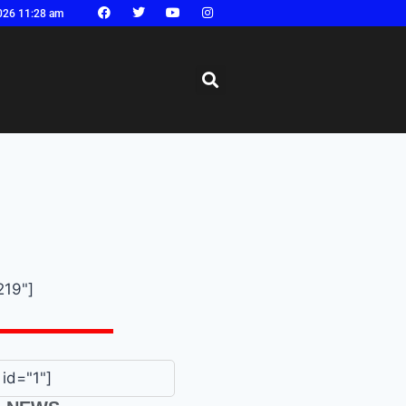
026 11:28 am
219"]
id="1"]