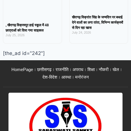
खैरागढ़ विक्रांत सिंह के जन्मदिन पर बधाई
देने वालों का लगा तांता, विभिन्न कार्यक्रमों
, खैरागढ़ विक्रमपुर हाई स्कूल में 48
से दिन रहा खास
छात्राओं को दिया गया साइकल
July 24, 2026
July 25, 2026
[the_ad id="242"]
HomePage
छत्तीसगढ़
राजनीति
अपराध
शिक्षा
नौकरी
खेल
देश-विदेश
आस्था
मनोरंजन