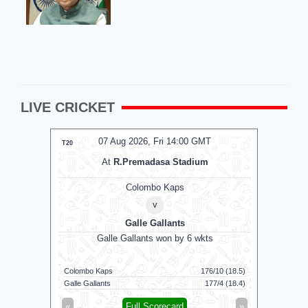
LIVE CRICKET
T
07 Aug 2026, Fri 14:00 GMT
T20
T20
At
R.Premadasa Stadium
Colombo Kaps
v
Galle Gallants
D
uns
Galle Gallants won by 6 wkts
Nel
169/7 (100)
Colombo Kaps
176/10 (18.5)
Dindigul D
124/8 (100)
Galle Gallants
177/4 (18.4)
Nellai Roya
»
«
Full Scorecard
»
«