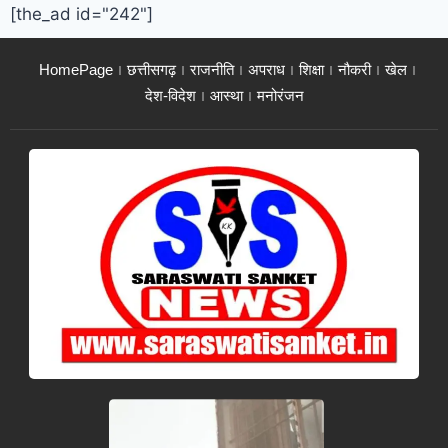
[the_ad id="242"]
HomePage
छत्तीसगढ़
राजनीति
अपराध
शिक्षा
नौकरी
खेल
देश-विदेश
आस्था
मनोरंजन