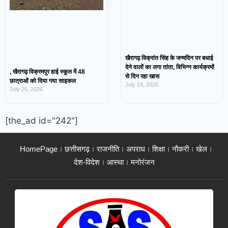
खैरागढ़ विक्रांत सिंह के जन्मदिन पर बधाई
देने वालों का लगा तांता, विभिन्न कार्यक्रमों
, खैरागढ़ विक्रमपुर हाई स्कूल में 48
से दिन रहा खास
छात्राओं को दिया गया साइकल
July 24, 2026
July 25, 2026
[the_ad id="242"]
HomePage
छत्तीसगढ़
राजनीति
अपराध
शिक्षा
नौकरी
खेल
देश-विदेश
आस्था
मनोरंजन