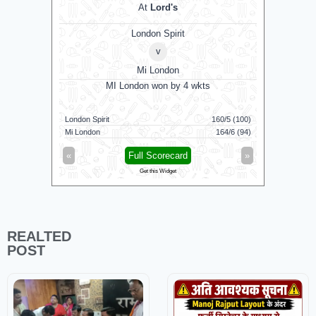
At
Lord's
London Spirit Women
v
Mi London Women
MI London Women won by 3 runs
Vid
160/5 (100)
Mi London Women
122/9 (100)
Vida Kovai 
164/6 (94)
London Spirit Women
119/8 (100)
Skm Salem
»
«
Full Scorecard
»
«
Get this Widget
REALTED
POST