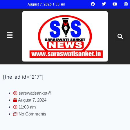
August 7, 2026 1:55 am
[the_ad id="217"]
sarswatisanket@
August 7, 2024
11:03 am
No Comments