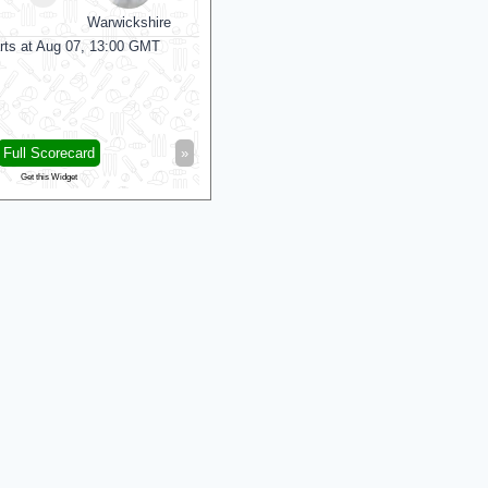
Warwickshire
Sussex
Worce
rts at Aug 07, 13:00 GMT
Match starts at Aug 07, 13:00 GMT
Full Scorecard
»
«
Full Scorecard
Get this Widget
Get this Widget