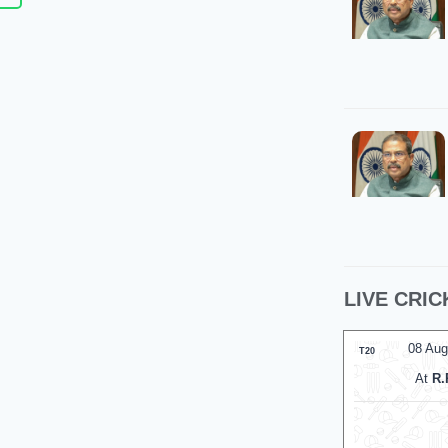
LIVE CRIC
08 Aug
T20
At
R.