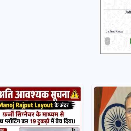
Jaf
Jaffna Kings
«