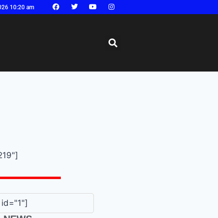
026 10:20 am
219"]
id="1"]