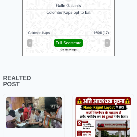
Galle Gallants
D
Colombo Kaps opt to bat
N
Colombo Kaps
160/8 (17)
Dindigul D
«
Full Scorecard
»
«
Get this Widget
REALTED
POST