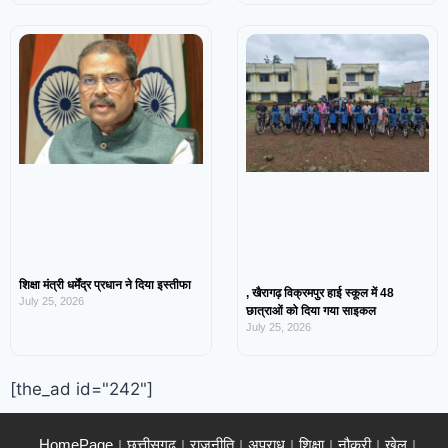
शिक्षा मंत्री धर्मेंद्र प्रधान ने दिया इस्तीफा
, खैरागढ़ विक्रमपुर हाई स्कूल में 48
July 25, 2026
छात्राओं को दिया गया साइकल
July 25, 2026
[the_ad id="242"]
HomePage
छत्तीसगढ़
राजनीति
अपराध
शिक्षा
नौकरी
खेल