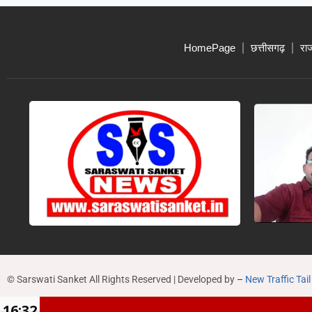
HomePage
छत्तीसगढ़
रा
© Sarswati Sanket All Rights Reserved | Developed by
–
New Traffic Tail
16:32