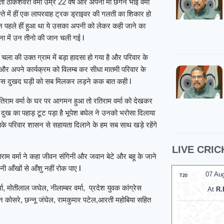
मती ठाकेशवरी वर्मा उम्र 22 वर्ष और अपनी मां छगन भाई वर्मा
्ते में हीं एक लापरवाह ट्रक ड्राइवर की गलती का शिकार हो
 दिन पहले हीं हुआ था ये उसका अपनी को लेकर कही जाने का
ा में उन तीनो की जान चली गई l
चला की उक्त ग्राम में बड़ा हादसा हो गया है और परिवार के
या और अपने कार्यक्रम को विलम्ब कर सीधा मातमी परिवार के
कर इस दुखद घड़ी को सब मिलकर लड़ने कक बात कही l
 का रतिराम वर्मा के घर पर आगमन हुआ तो रतिराम वर्मा को देखकर
पर दुख का पहाड़ टूट पड़ा है भूपेश बघेल ने उनको भरोसा दिलाया
े परिवार शासन से सहायता दिलाने के हम सब साथ खड़े रहेंगे
LIVE CRIC
िराम वर्मा ने कहा जीवन संगिनी और जवान बेटे और बहू के जाने
 आँखों से आँशु नहीं रोक पाए l
07 Au
T20
ा, मोतीलाल जघेल, नीलाम्बर वर्मा, प्रदेश युवक कांग्रेस
At
R.
सन कोसरे, छन्नू जंघेल, रामकुमार पटेल,आरती महोबिया सहित