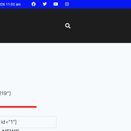
026 11:02 am
219"]
id="1"]