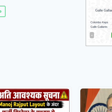
Galle Galla
p
Colombo Kaps
Galle Gallants
«