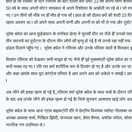
ज्ञात हो कि रविवार के दिन रतिराम का बेटा दौलत वर्मा उम्र 23 वर्ष अपनी पत्नि श्री
50 वर्ष के साथ अपनी मोटर सायकल से अपने रिश्तेदार के अछोली जा रहे थे l जो रास
गए l उन तीनो की मौके पर हीं मौत हो गया थी l ज्ञात हो की दौलत वर्मा की शादी 15
पहला अवसर था l जो अपने साथ अपनी पत्नी और अपनी मा को भी ले गया और दुर्घटन
भूपेश बघेल का आज छुईखदान के वनाँचल छेत्र में चुनावी दौरा था जैसे हीं उनको पता 
तीन सदस्यो का दुर्घटना के दौरान तीन लोगो की मृत्यु हो गई है तो उनसे रहा नहीं ग
ढांढस दिलाने पहुँच गए। भूपेश बघेल ने रतिराम और उनके परिवार वालों से मिल
जैसे हीं पूर्व मुख्यमंत्री भूपेश बघेल
दिब्यांग रतिराम को देखकर सभी मायूस हो गए
सभी स्तब्ध रह गए l रति राम वर्मा शारीरिक रूप से दिव्यांग हो गए है और उनके घर 
और कहा आपके साथ पूरा कांग्रेस परिवार है आप अपने आप को अकेले न समझें l आपक
l
भूपेश बघेल के साथ चर्चा के दौरान रत
अब जीने की इच्छा ख़त्म हो गई है,,रतिराम वर्मा
के बाद अब उनके जीने की इच्छा ख़त्म हो गई हैl जिसे सुनकर आसपास खड़े लोग अपनी
भूपेश बघेल के साथ आज ग्राम बाइकटोरी दौरे में छेत्रीय विधायक यशोदा नीलाम्बर वर्म
अध्यक्ष आकाश शर्मा, निखिल द्विवेदी, सज्जाक खान, हेमंत वैष्णव, अशोक जंघेल, को
नागरिक गण उपस्थित थे l