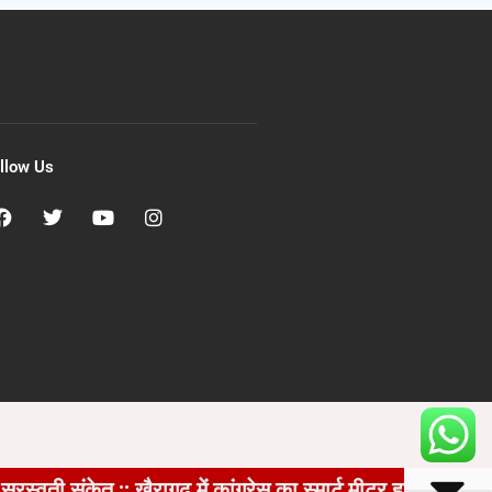
llow Us
 :: खैरागढ़ में कांग्रेस का स्मार्ट मीटर हटाओ अभियान तेज, घ