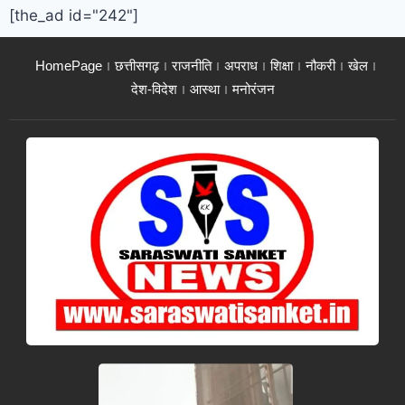
[the_ad id="242"]
HomePage
छत्तीसगढ़
राजनीति
अपराध
शिक्षा
नौकरी
खेल
देश-विदेश
आस्था
मनोरंजन