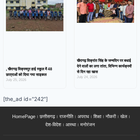
खैरागढ़ विक्रांत सिंह के जन्मदिन पर बधाई
देने वालों का लगा तांता, विभिन्न कार्यक्रमों
, खैरागढ़ विक्रमपुर हाई स्कूल में 48
से दिन रहा खास
छात्राओं को दिया गया साइकल
July 24, 2026
July 25, 2026
[the_ad id="242"]
HomePage
छत्तीसगढ़
राजनीति
अपराध
शिक्षा
नौकरी
खेल
देश-विदेश
आस्था
मनोरंजन