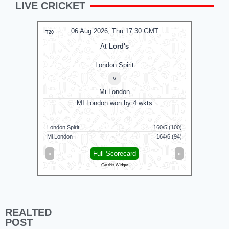
LIVE CRICKET
06 Aug 2026, Thu 17:30 GMT
0
T20
T20
At
Lord's
London Spirit
v
Mi London
MI London won by 4 wkts
MI 
London Spirit
160/5 (100)
Mi London
Mi London
164/6 (94)
London Spi
«
Full Scorecard
»
«
Get this Widget
REALTED
POST