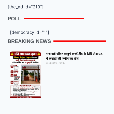
[the_ad id="219"]
POLL
[democracy id="1"]
BREAKING NEWS
सरस्वती संकेत :::दुर्ग करहीडीह के MR लेआउट
में करोड़ों की जमीन का खेल
August 9, 2026