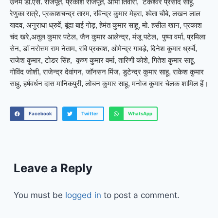
उनमें डी.एस. राजपूत, प्रकाश राजपूत, आभा तिवारी, टंकेश्वर प्रसाद साहू,
रेणुका रात्रे, प्रकाशचन्द्र तारम, रविन्द्र कुमार मेहरा, श्वेता चौबे, लखन लाल
यादव, अनुराधा ध्रुर्वे, बूंदा बाई गोड़, हेमंत कुमार साहू, मो. हसील खान, प्रकाश
चंद खरे,अतुल कुमार पटेल, जैन कुमार आलेन्द्र, मंजू पटेल, पुष्पा वर्मा, प्रमिला
सेन, डॉ नरोत्तम राम नेताम, रवि प्रकाश, ओमेन्द्र गावडे़, दिनेश कुमार ध्रुर्वे,
राजेश कुमार, टोडर सिंह, कृष्ण कुमार वर्मा, तारिणी कोशे, गितेश कुमार साहू,
गोविंद जोशी, राजेन्द्र देवांगन, जॉनसन मिंज, डुटेन्द्र कुमार साहू, राकेश कुमार
साहु, हर्षवर्धन दास मानिकपुरी, लोचन कुमार साहू, मनोज कुमार चेलक शामिल हैं।
Facebook
Twitter
WhatsApp
Leave a Reply
You must be
logged in
to post a comment.