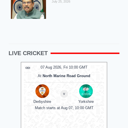
July 25, 2026
LIVE CRICKET
07 Aug 2026, Fri 10:00 GMT
ODI
ODI
At
North Marine Road Ground
v
Derbyshire
Yorkshire
Es
Match starts at Aug 07, 10:00 GMT
Matc