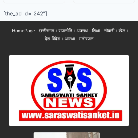
[the_ad id="242"]
HomePage
छत्तीसगढ़
राजनीति
अपराध
शिक्षा
नौकरी
खेल
देश-विदेश
आस्था
मनोरंजन