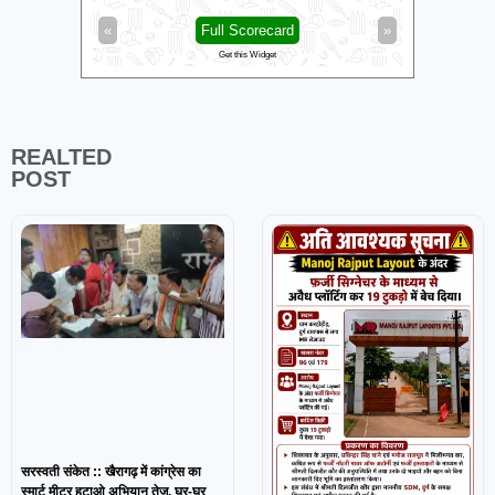
«
Full Scorecard
»
«
Get this Widget
REALTED
POST
सरस्वती संकेत :: खैरागढ़ में कांग्रेस का
स्मार्ट मीटर हटाओ अभियान तेज, घर-घर