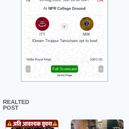
T20
LIVE
T20
At
NPR College Ground
v
ITT
NRK
B
IDream Tiruppur Tamizhans opt to bowl
Nellai Royal Kings
106/2 (9)
London Spi
«
Full Scorecard
»
«
Get this Widget
REALTED
POST