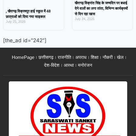
खैरागढ़ विक्रांत सिंह के जन्मदिन पर बधाई
देने वालों का लगा तांता, विभिन्न कार्यक्रमों
, खैरागढ़ विक्रमपुर हाई स्कूल में 48
से दिन रहा खास
छात्राओं को दिया गया साइकल
July 24, 2026
July 25, 2026
[the_ad id="242"]
HomePage
छत्तीसगढ़
राजनीति
अपराध
शिक्षा
नौकरी
खेल
देश-विदेश
आस्था
मनोरंजन