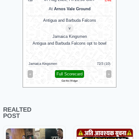
T20
LIVE
T20
At
Arnos Vale Ground
Antigua and Barbuda Falcons
v
Jamaica Kingsmen
Antigua and Barbuda Falcons opt to bowl
Su
Sunrisers 
Jamaica Kingsmen
72/3 (10)
Birmingham
«
Full Scorecard
»
«
Get this Widget
REALTED
POST