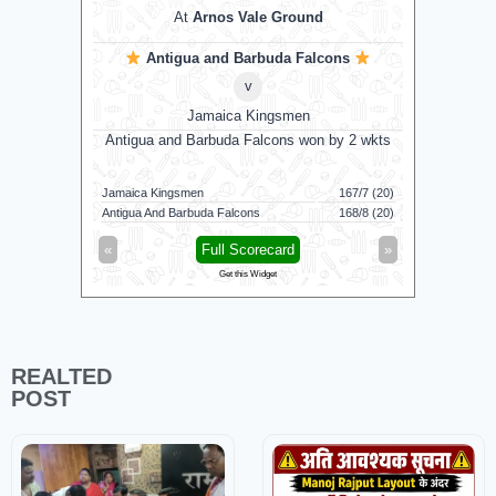
At
Arnos Vale Ground
Antigua and Barbuda Falcons
v
Jamaica Kingsmen
Antigua and Barbuda Falcons won by 2 wkts
Su
Jamaica Kingsmen
167/7 (20)
Sunrisers 
Antigua And Barbuda Falcons
168/8 (20)
Birmingham
«
Full Scorecard
»
«
Get this Widget
REALTED
POST