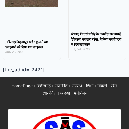
खैरागढ़ विक्रांत सिंह के जन्मदिन पर बधाई
देने वालों का लगा तांता, विभिन्न कार्यक्रमों
, खैरागढ़ विक्रमपुर हाई स्कूल में 48
से दिन रहा खास
छात्राओं को दिया गया साइकल
July 24, 2026
July 25, 2026
[the_ad id="242"]
HomePage
छत्तीसगढ़
राजनीति
अपराध
शिक्षा
नौकरी
खेल
देश-विदेश
आस्था
मनोरंजन