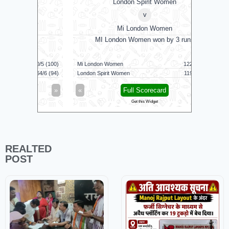
London Spirit Women
v
Mi London Women
MI London Women won by 3 runs
Vid
160/5 (100)
Mi London Women
122/9 (100)
Vida Kovai 
164/6 (94)
London Spirit Women
119/8 (100)
Skm Salem
»
«
Full Scorecard
»
«
Get this Widget
REALTED
POST