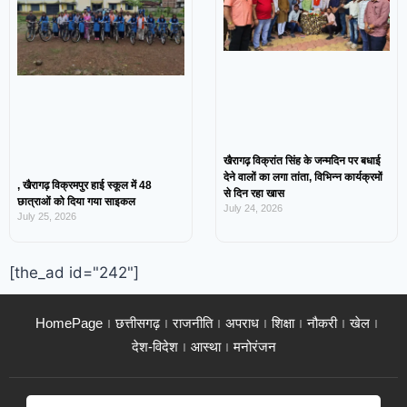
खैरागढ़ विक्रांत सिंह के जन्मदिन पर बधाई
देने वालों का लगा तांता, विभिन्न कार्यक्रमों
, खैरागढ़ विक्रमपुर हाई स्कूल में 48
से दिन रहा खास
छात्राओं को दिया गया साइकल
July 24, 2026
July 25, 2026
[the_ad id="242"]
HomePage
छत्तीसगढ़
राजनीति
अपराध
शिक्षा
नौकरी
खेल
देश-विदेश
आस्था
मनोरंजन