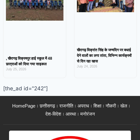
खैरागढ़ विक्रांत सिंह के जन्मदिन पर बधाई
देने वालों का लगा तांता, विभिन्न कार्यक्रमों
, खैरागढ़ विक्रमपुर हाई स्कूल में 48
से दिन रहा खास
छात्राओं को दिया गया साइकल
July 24, 2026
July 25, 2026
[the_ad id="242"]
HomePage
छत्तीसगढ़
राजनीति
अपराध
शिक्षा
नौकरी
खेल
देश-विदेश
आस्था
मनोरंजन