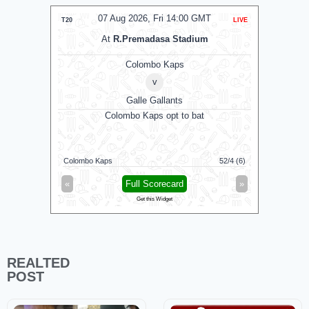
07 Aug 2026, Fri 14:00 GMT
T20
LIVE
T20
At
R.Premadasa Stadium
Colombo Kaps
v
Galle Gallants
D
Colombo Kaps opt to bat
N
Colombo Kaps
52/4 (6)
Dindigul D
«
Full Scorecard
»
«
Get this Widget
REALTED
POST