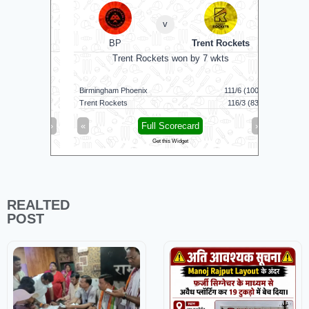
v
BP
Trent Rockets
C
bowl
Trent Rockets won by 7 wkts
Nel
Birmingham Phoenix
111/6 (100)
Nellai Roya
Trent Rockets
116/3 (83)
Chepauk Su
»
«
Full Scorecard
»
«
Get this Widget
REALTED
POST