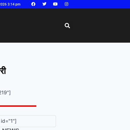
2026 3:14 pm
री
219"]
id="1"]