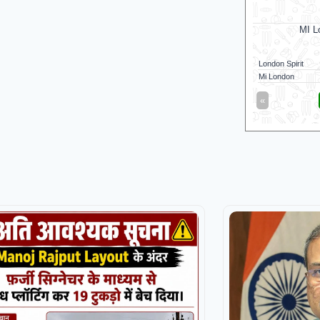
Mi London
M
MI London won by 4 wkts
MI Lond
London Spirit
160/5 (100)
Mi London Wome
Mi London
164/6 (94)
London Spirit W
«
Full Scorecard
»
«
Get this Widget