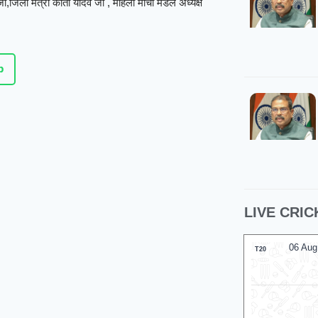
जी,जिला मंत्री कांता यादव जी , महिला मोर्चा मंडल अध्यक्ष
p
LIVE CRIC
06 Aug 2026, Thu 17:30 GMT
06 Aug
T20
T20
At
Lord's
London Spirit
Lo
v