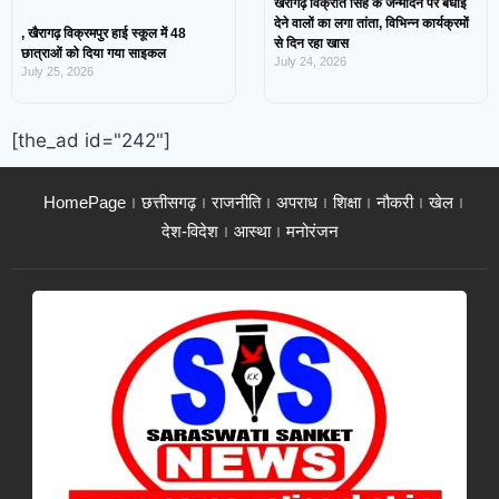
खैरागढ़ विक्रांत सिंह के जन्मदिन पर बधाई
देने वालों का लगा तांता, विभिन्न कार्यक्रमों
, खैरागढ़ विक्रमपुर हाई स्कूल में 48
से दिन रहा खास
छात्राओं को दिया गया साइकल
July 24, 2026
July 25, 2026
[the_ad id="242"]
HomePage
छत्तीसगढ़
राजनीति
अपराध
शिक्षा
नौकरी
खेल
देश-विदेश
आस्था
मनोरंजन