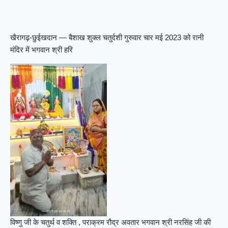
खैरागढ़-छुईखदान — बैशाख शुक्ल चतुर्दशी गुरुवार चार मई 2023 को रानी
मंदिर में भगवान श्री हरि
विष्णु जी के चतुर्थ व शक्ति , पराक्रम रौद्र अवतार भगवान श्री नरसिंह जी की