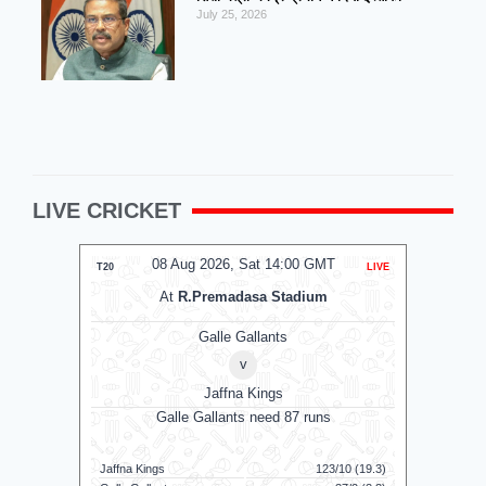
July 25, 2026
LIVE CRICKET
08 Aug 2026, Sat 14:00 GMT
0
T20
LIVE
T20
At
R.Premadasa Stadium
Galle Gallants
v
Jaffna Kings
Galle Gallants need 87 runs
Jaffna Kings
123/10 (19.3)