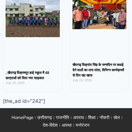
खैरागढ़ विक्रांत सिंह के जन्मदिन पर बधाई
देने वालों का लगा तांता, विभिन्न कार्यक्रमों
, खैरागढ़ विक्रमपुर हाई स्कूल में 48
से दिन रहा खास
छात्राओं को दिया गया साइकल
July 24, 2026
July 25, 2026
[the_ad id="242"]
HomePage
छत्तीसगढ़
राजनीति
अपराध
शिक्षा
नौकरी
खेल
देश-विदेश
आस्था
मनोरंजन