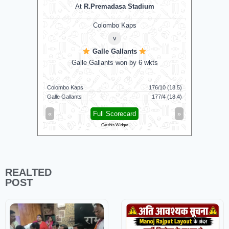
At
R.Premadasa Stadium
Colombo Kaps
v
Galle Gallants
D
uns
Galle Gallants won by 6 wkts
Nel
169/7 (100)
Colombo Kaps
176/10 (18.5)
Dindigul D
124/8 (100)
Galle Gallants
177/4 (18.4)
Nellai Roya
»
«
Full Scorecard
»
«
Get this Widget
REALTED
POST