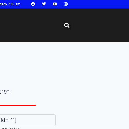
2026 7:02 am
219"]
id="1"]