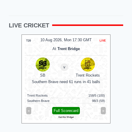
LIVE CRICKET
2026, Mon 17:30 GMT
10 Aug 2026, Mon 14:00 GMT
LIVE
T20
t
Trent Bridge
At
Trent Bridge
v
v
Trent Rockets
SBW
TRW
e need 61 runs in 41 balls
Trent Rockets Women won by 3 wkts
158/5 (100)
Southern Brave Women
117/5 (
98/3 (59)
Trent Rockets Women
118/7 
ull Scorecard
»
«
Full Scorecard
Get this Widget
Get this Widget