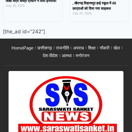
शिक्षा मंत्री धर्मेंद्र प्रधान ने दिया इस्तीफा
, खैरागढ़ विक्रमपुर हाई स्कूल में 48
July 25, 2026
छात्राओं को दिया गया साइकल
July 25, 2026
[the_ad id="242"]
HomePage
छत्तीसगढ़
राजनीति
अपराध
शिक्षा
नौकरी
खेल
देश-विदेश
आस्था
मनोरंजन